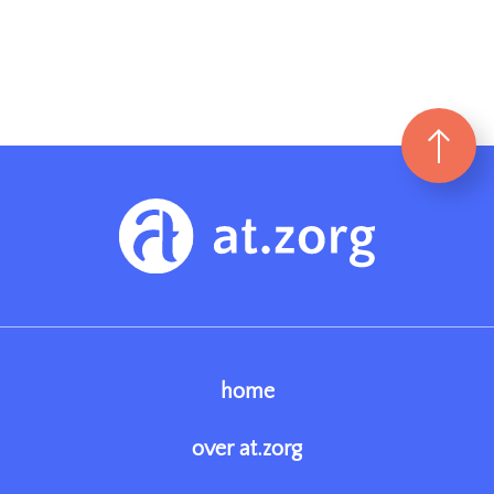
home
over at.zorg