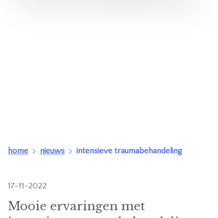
deling
deling
deling
home
nieuws
intensieve traumabehandeling
17-11-2022
Mooie ervaringen met