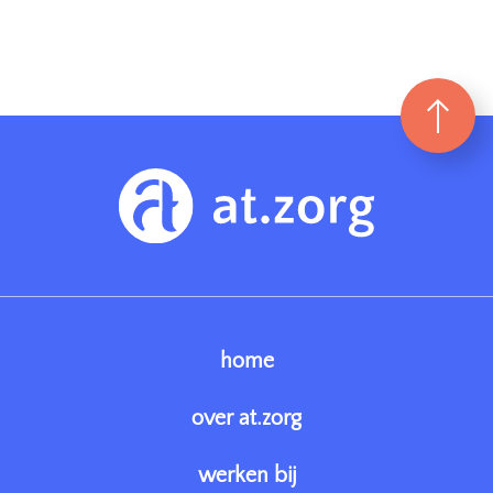
home
over at.zorg
werken bij