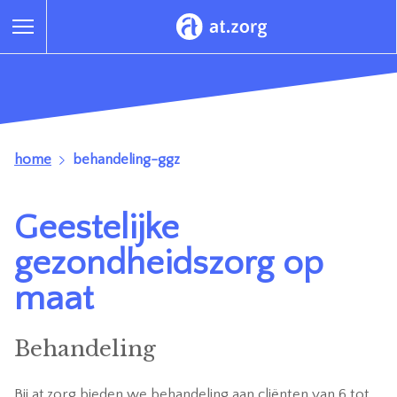
home
behandeling-ggz
Geestelijke
gezondheidszorg op
maat
Behandeling
Bij at.zorg bieden we behandeling aan cliënten van 6 tot